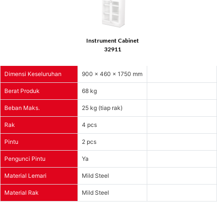
Instrument Cabinet
32911
Dimensi Keseluruhan
900 x 460 x 1750 mm
Berat Produk
68 kg
Beban Maks.
25 kg (tiap rak)
Rak
4 pcs
Pintu
2 pcs
Pengunci Pintu
Ya
Material Lemari
Mild Steel
Material Rak
Mild Steel