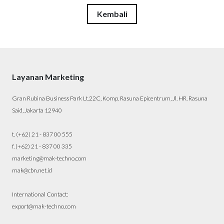
Kembali
Layanan Marketing
Gran Rubina Business Park Lt.22C, Komp. Rasuna Epicentrum, Jl. HR. Rasuna
Said, Jakarta 12940
t. (+62) 21 - 837 00 555
f. (+62) 21 - 837 00 335
marketing@mak-techno.com
mak@cbn.net.id
International Contact:
export@mak-techno.com