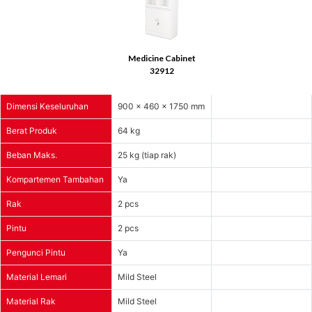
Medicine Cabinet
32912
Dimensi Keseluruhan
900 x 460 x 1750 mm
Berat Produk
64 kg
Beban Maks.
25 kg (tiap rak)
Kompartemen Tambahan
Ya
Rak
2 pcs
Pintu
2 pcs
Pengunci Pintu
Ya
Material Lemari
Mild Steel
Material Rak
Mild Steel