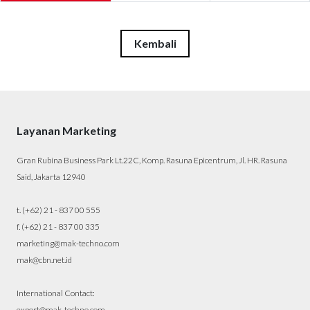
Kembali
Layanan Marketing
Gran Rubina Business Park Lt.22C, Komp. Rasuna Epicentrum, Jl. HR. Rasuna
Said, Jakarta 12940
t. (+62) 21 - 837 00 555
f. (+62) 21 - 837 00 335
marketing@mak-techno.com
mak@cbn.net.id
International Contact:
export@mak-techno.com