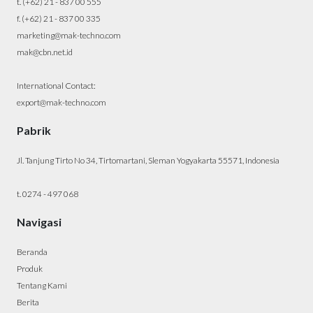
t. (+62) 21 - 837 00 555
f. (+62) 21 - 837 00 335
marketing@mak-techno.com
mak@cbn.net.id
International Contact:
export@mak-techno.com
Pabrik
Jl. Tanjung Tirto No 34, Tirtomartani, Sleman Yogyakarta 55571, Indonesia
t. 0274 - 497 068
Navigasi
Beranda
Produk
Tentang Kami
Berita