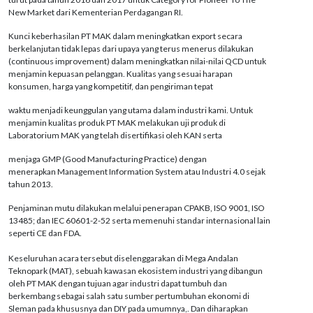
New Market dari Kementerian Perdagangan RI.
Kunci keberhasilan PT MAK dalam meningkatkan export secara
berkelanjutan tidak lepas dari upaya yang terus menerus dilakukan
(continuous improvement) dalam meningkatkan nilai-nilai QCD untuk
menjamin kepuasan pelanggan. Kualitas yang sesuai harapan
konsumen, harga yang kompetitif, dan pengiriman tepat
waktu menjadi keunggulan yang utama dalam industri kami. Untuk
menjamin kualitas produk PT MAK melakukan uji produk di
Laboratorium MAK yang telah disertifikasi oleh KAN serta
menjaga GMP (Good Manufacturing Practice) dengan
menerapkan Management Information System atau Industri 4.0 sejak
tahun 2013.
Penjaminan mutu dilakukan melalui penerapan CPAKB, ISO 9001, ISO
13485; dan IEC 60601-2-52 serta memenuhi standar internasional lain
seperti CE dan FDA.
Keseluruhan acara tersebut diselenggarakan di Mega Andalan
Teknopark (MAT), sebuah kawasan ekosistem industri yang dibangun
oleh PT MAK dengan tujuan agar industri dapat tumbuh dan
berkembang sebagai salah satu sumber pertumbuhan ekonomi di
Sleman pada khususnya dan DIY pada umumnya,. Dan diharapkan