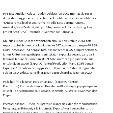
PT Mega Andalan Kalasan sudah sejak tahun 2005 memasuki pasar
dunia dan hingga saat ini telah berhasil melakukan ekspor ke lebih dari
40 negara meliputi Eropa, Afrika, Middle East, Jepang, ASEAN,
Australia, New Zealand, dengan 5 tujuan export utama: Jepang, Uni
Emirat Arab (UAE), Perancis, Myanmar dan Tanzania.
Khusus ekspor ke Jepang yang telah dimulai sejak tahun 2013, total
exportnya telah mencapai kontainer ke 547 atau setara dengan 49.289
Unit Homecare Bed dengan total ekspor sebesar USD 10 juta selama 5
tahun. Untuk mengantisipasi peningkatan export ke Jepang yang dari
tahun ke tahun terus menanjak, PT MAK membangun pabrik khusus
untuk tujuan export (Export Oriented Production Plant, EOP) dengan
kapasitas 10 kontainer/minggu atau 500 kontainer/tahun dengan nilai
sekitar USD 10 juta, yang diharapkan dapat dicapai pada tahun 2020.
Pada hari ini dilakukan peresmian EOP (Export Oriented
Production) Plant oleh Menteri Kesehatan RI, sekaligus juga pelepasan
ekspor ke 5 Negara meliputi Jepang, Tanzania, Australia, Myanmar, dan
Filipina.
Prestasi ekspor PT MAK ini juga telah diapresiasi dengan mendapatkan
Penghargaan Primaniyarta Indonesia Export Award secara berturut-
turut pada tahun 2016 dan 2017 untuk Category for Pioneer To The